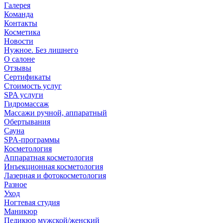
Галерея
Команда
Контакты
Косметика
Новости
Нужное. Без лишнего
О салоне
Отзывы
Сертификаты
Стоимость услуг
SPA услуги
Гидромассаж
Массажи ручной, аппаратный
Обертывания
Сауна
SPA-программы
Косметология
Аппаратная косметология
Инъекционная косметология
Лазерная и фотокосметология
Разное
Уход
Ногтевая студия
Маникюр
Педикюр мужской/женский